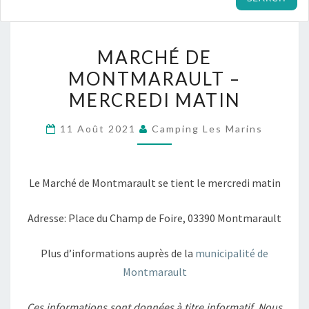
MARCHÉ
MARCHÉ DE
DE
MONTMARAULT –
MONTMARAULT
MERCREDI MATIN
–
MERCREDI
11 Août 2021
Camping Les Marins
MATIN
Le Marché de Montmarault se tient le mercredi matin
Adresse: Place du Champ de Foire, 03390 Montmarault
Plus d’informations auprès de la
municipalité de
Montmarault
Ces informations sont données à titre informatif. Nous